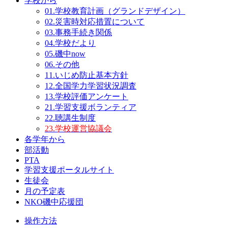
学校から
01.学校教育計画（グランドデザイン）
02.災害時対応措置について
03.事務手続き関係
04.学校だより
05.磯中now
06.その他
11.いじめ防止基本方針
12.全国学力学習状況調査
13.学校評価アンケート
21.学習支援ボランティア
22.聴講生制度
23.学校運営協議会
各学年から
部活動
PTA
学習支援ポータルサイト
生徒会
月の予定表
NKO磯中応援団
操作方法