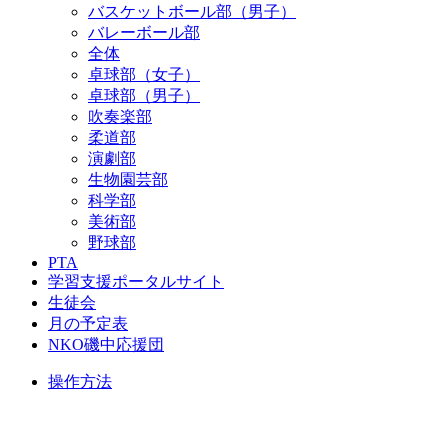
バスケットボール部（男子）
バレーボール部
全体
卓球部（女子）
卓球部（男子）
吹奏楽部
柔道部
演劇部
生物園芸部
科学部
美術部
野球部
PTA
学習支援ポータルサイト
生徒会
月の予定表
NKO磯中応援団
操作方法