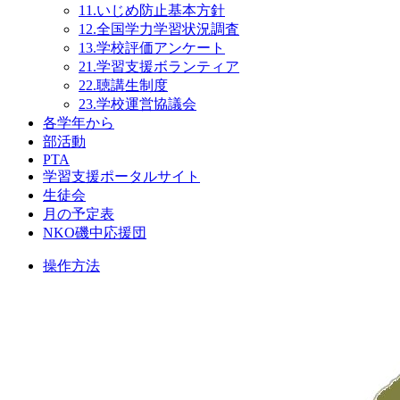
11.いじめ防止基本方針
12.全国学力学習状況調査
13.学校評価アンケート
21.学習支援ボランティア
22.聴講生制度
23.学校運営協議会
各学年から
部活動
PTA
学習支援ポータルサイト
生徒会
月の予定表
NKO磯中応援団
操作方法