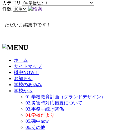
カテゴリ
件数
ただいま編集中です！
ホーム
サイトマップ
磯中NOW！
お知らせ
学校のあゆみ
学校から
01.学校教育計画（グランドデザイン）
02.災害時対応措置について
03.事務手続き関係
04.学校だより
05.磯中now
06.その他