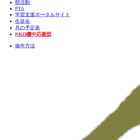
部活動
PTA
学習支援ポータルサイト
生徒会
月の予定表
NKO磯中応援団
操作方法