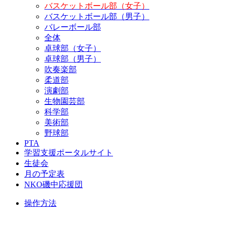
バスケットボール部（女子）
バスケットボール部（男子）
バレーボール部
全体
卓球部（女子）
卓球部（男子）
吹奏楽部
柔道部
演劇部
生物園芸部
科学部
美術部
野球部
PTA
学習支援ポータルサイト
生徒会
月の予定表
NKO磯中応援団
操作方法