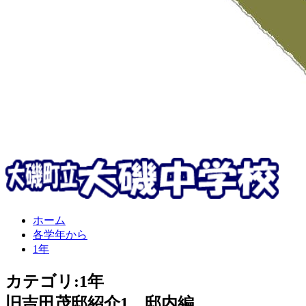
ホーム
各学年から
1年
カテゴリ:1年
旧吉田茂邸紹介1 邸内編