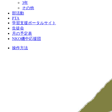
3年
その他
部活動
PTA
学習支援ポータルサイト
生徒会
月の予定表
NKO磯中応援団
操作方法