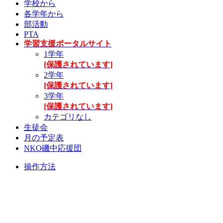
学校から
各学年から
部活動
PTA
学習支援ポータルサイト
1学年
[保護されています]
2学年
[保護されています]
3学年
[保護されています]
カテゴリなし
生徒会
月の予定表
NKO磯中応援団
操作方法