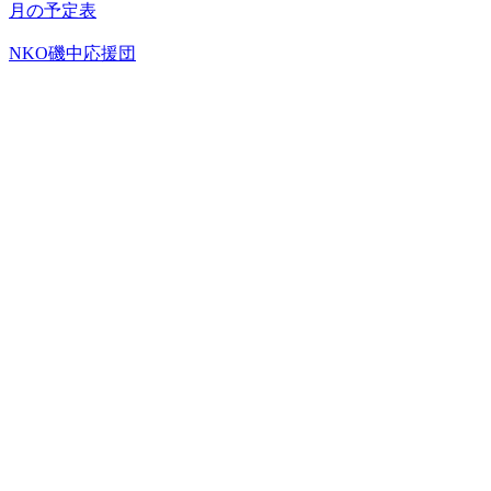
月の予定表
NKO磯中応援団