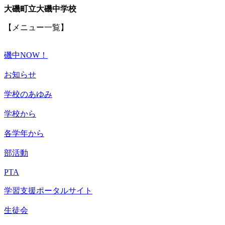
大磯町立大磯中学校
【メニュー一覧】
磯中NOW！
お知らせ
学校のあゆみ
学校から
各学年から
部活動
PTA
学習支援ポータルサイト
生徒会